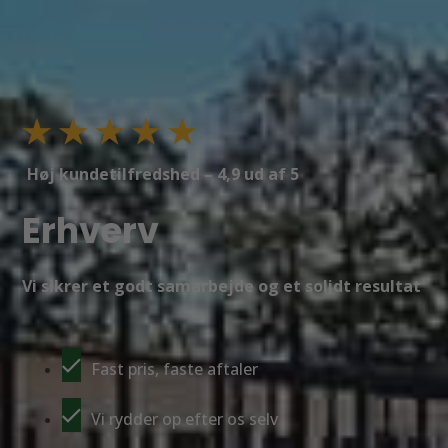
Høj kundetilfredshed – 4,9 ud af 5
Erhverv
Vi sikrer et godt samarbejde og et solidt resultat
Fast pris, faste aftaler
Vi rydder op efter os selv