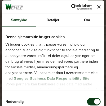
Samtykke
Detaljer
Om
Denne hjemmeside bruger cookies
Vi bruger cookies til at tilpasse vores indhold og
annoncer, til at vise dig funktioner til sociale medier og til
at analysere vores trafik. Vi deler også oplysninger om
din brug af vores hjemmeside med vores partnere inden
for sociale medier, annonceringspartnere og
analysepartnere. Vi indsamler data i overensstemmelse
med
Googles Business Data Responsibility Site
.
Vores partnere kan kombinere disse data med andre
oplysninger, du har givet dem, eller som de har indsamlet
Fjern
fra din brug af deres tjenester.
Samtykkevalg
Nødvendig