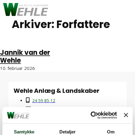
Spring til hovedindhold
Spring til sidefod
Arkiver:
Forfattere
Jannik van der
Wehle
10. februar 2026
Wehle Anlæg & Landskaber
24 59 85 12
Send mail
Facebook
Instagram
Samtykke
Detaljer
Om