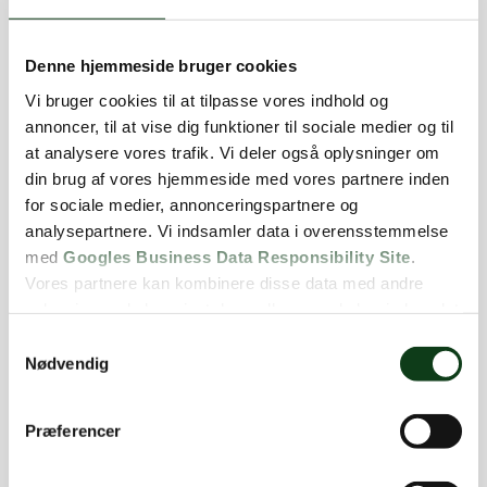
Arnøjevej 19, 4660 Store Heddinge
CVR: 38720945
Denne hjemmeside bruger cookies
Cookies- & Privatlivspolitik
Vi bruger cookies til at tilpasse vores indhold og
annoncer, til at vise dig funktioner til sociale medier og til
at analysere vores trafik. Vi deler også oplysninger om
Vores ydelser
din brug af vores hjemmeside med vores partnere inden
Nyanlæg
for sociale medier, annonceringspartnere og
Træarbejde
analysepartnere. Vi indsamler data i overensstemmelse
Snerydning
med
Googles Business Data Responsibility Site
.
Vores partnere kan kombinere disse data med andre
Terrasse
oplysninger, du har givet dem, eller som de har indsamlet
Indkørsel
fra din brug af deres tjenester.
Samtykkevalg
Rullegræs
Nødvendig
Se Cookie & Privatlivspolitik
her
Præferencer
Områder